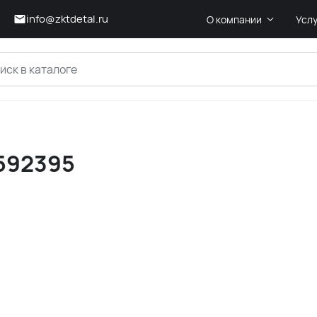
info@zktdetal.ru
О компании
Усл
9592395