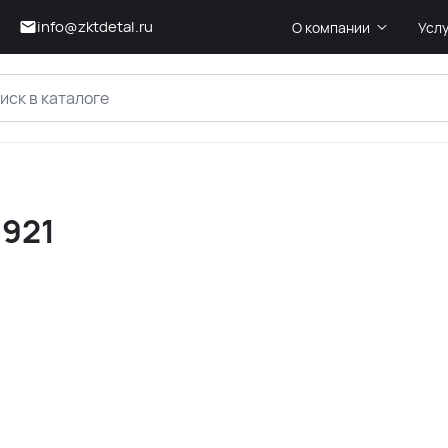
info@zktdetal.ru
О компании
Усл
1921