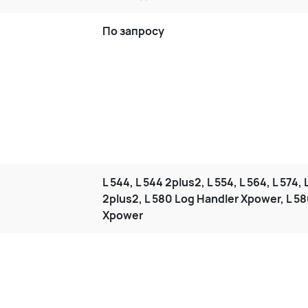
По запросу
L 544, L 544 2plus2, L 554, L 564, L 574, 
2plus2, L 580 Log Handler Xpower, L 5
Xpower