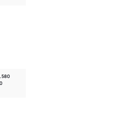
L 580
80