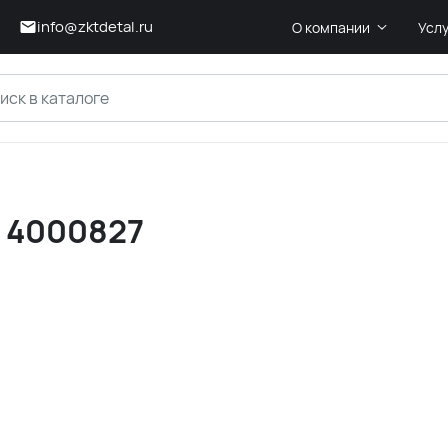
info@zktdetal.ru
О компании
Усл
r 4000827