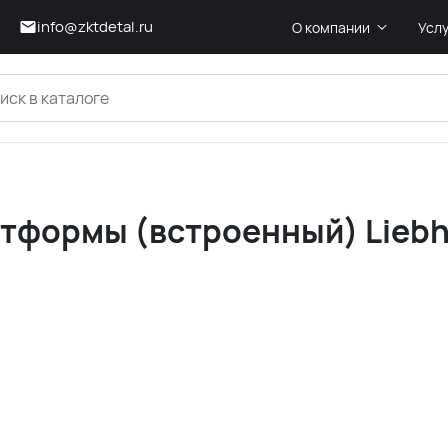
info@zktdetal.ru
О компании
Усл
тформы (встроенный) Liebh