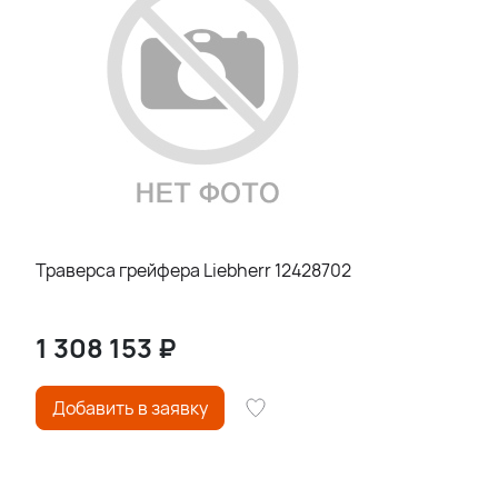
Траверса грейфера Liebherr 12428702
1 308 153
₽
Добавить в заявку