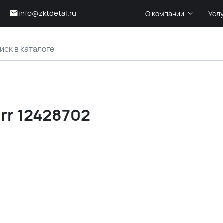
info@zktdetal.ru
О компании
Усл
rr 12428702