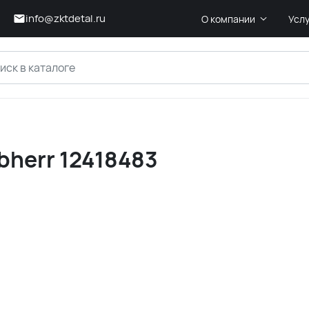
info@zktdetal.ru
О компании
Усл
bherr 12418483