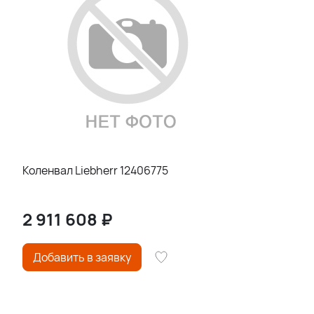
Коленвал Liebherr 12406775
2 911 608
₽
Добавить в заявку