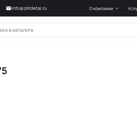
info@zktdetal.ru
О компании
Усл
75