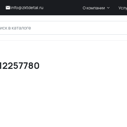
info@zktdetal.ru
О компании
Усл
 12257780