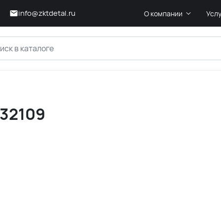
info@zktdetal.ru
О компании
Усл
232109