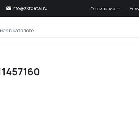
info@zktdetal.ru
О компании
Усл
11457160