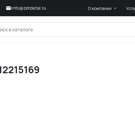
info@zktdetal.ru
О компании
Усл
12215169