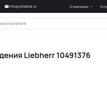
info@zktdetal.ru
О компании
Усл
ения Liebherr 10491376